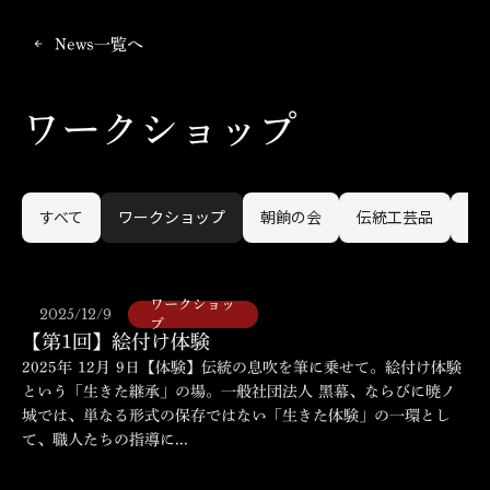
News一覧へ
arrow_back
ワークショップ
すべて
ワークショップ
朝餉の会
伝統工芸品
黑
ワークショッ
2025/12/9
プ
【第1回】絵付け体験
2025年 12月 9日【体験】伝統の息吹を筆に乗せて。絵付け体験
という「生きた継承」の場。一般社団法人 黑幕、ならびに暁ノ
城では、単なる形式の保存ではない「生きた体験」の一環とし
て、職人たちの指導に...