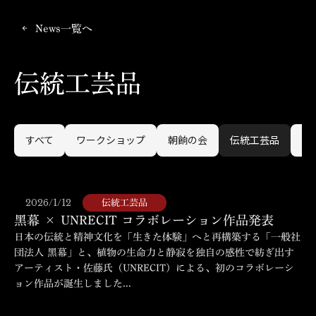
News一覧へ
arrow_back
伝統工芸品
すべて
ワークショップ
朝餉の会
伝統工芸品
黑
2026/1/12
伝統工芸品
黑幕 × UNRECIT コラボレーション作品発表
日本の伝統と精神文化を「生きた体験」へと再構築する「一般社
団法人 黑幕」と、植物の生命力と静寂を独自の感性で紡ぎ出す
アーティスト・佐藤氏（UNRECIT）による、初のコラボレーシ
ョン作品が誕生しました...