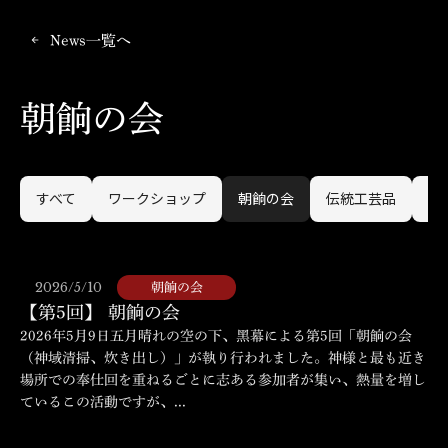
News一覧へ
arrow_back
朝餉の会
すべて
ワークショップ
朝餉の会
伝統工芸品
黑
2026/5/10
朝餉の会
【第5回】 朝餉の会
2026年5月9日五月晴れの空の下、黑幕による第5回「朝餉の会
（神域清掃、炊き出し）」が執り行われました。神様と最も近き
場所での奉仕回を重ねるごとに志ある参加者が集い、熱量を増し
ているこの活動ですが、...